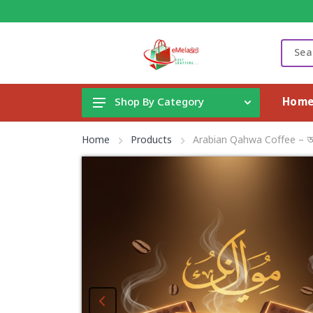
Hom
Shop By Category
Gadget & Electronics
Home
Products
Arabian Qahwa Coffee –
Cleaning Supplies
Toys, Kids & Baby
Accessories
Home Appliance
Fashion & Lifestyle
Health & Beauty
View All Categories