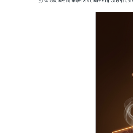
📦 আজই অর্ডার করুন এবং আপনার ডাইনিং টেবিলে