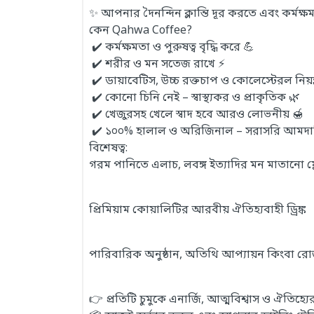
✨ আপনার দৈনন্দিন ক্লান্তি দূর করতে এবং কর্ম
কেন Qahwa Coffee?
✔️ কর্মক্ষমতা ও পুরুষত্ব বৃদ্ধি করে 💪
✔️ শরীর ও মন সতেজ রাখে ⚡
✔️ ডায়াবেটিস, উচ্চ রক্তচাপ ও কোলেস্টেরল নিয়ন্
✔️ কোনো চিনি নেই – স্বাস্থ্যকর ও প্রাকৃতিক 🌿
✔️ খেজুরসহ খেলে স্বাদ হবে আরও লোভনীয় 🍯
✔️ ১০০% হালাল ও অরিজিনাল – সরাসরি আমদা
বিশেষত্ব:
গরম পানিতে এলাচ, লবঙ্গ ইত্যাদির মন মাতানো ফ্
প্রিমিয়াম কোয়ালিটির আরবীয় ঐতিহ্যবাহী ড্রিঙ্ক
পারিবারিক অনুষ্ঠান, অতিথি আপ্যায়ন কিংবা রোজক
👉 প্রতিটি চুমুকে এনার্জি, আত্মবিশ্বাস ও ঐতিহ্যের 