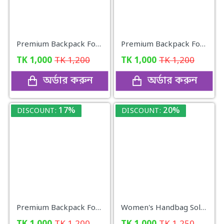
Premium Backpack For Girls (copy colour)
Premium Backpack For Girls (black colour)
TK
1,000
TK
1,200
TK
1,000
TK
1,200
অর্ডার করুন
অর্ডার করুন
17%
20%
DISCOUNT:
DISCOUNT:
Premium Backpack For Girls (Peach Pink)
Women's Handbag Solid ( black colour )