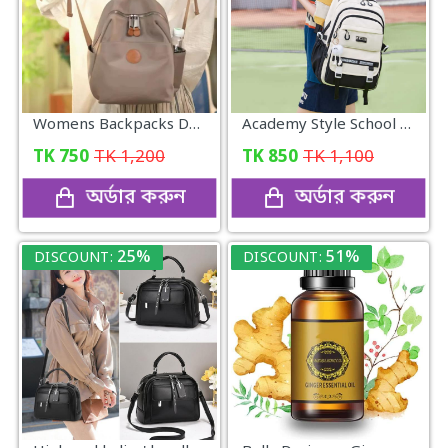
Womens Backpacks Designer High Quality Soft Nylon Simple Fashion Bag
Academy Style School Bag
TK
750
TK
1,200
TK
850
TK
1,100
অর্ডার করুন
অর্ডার করুন
25%
51%
DISCOUNT:
DISCOUNT: