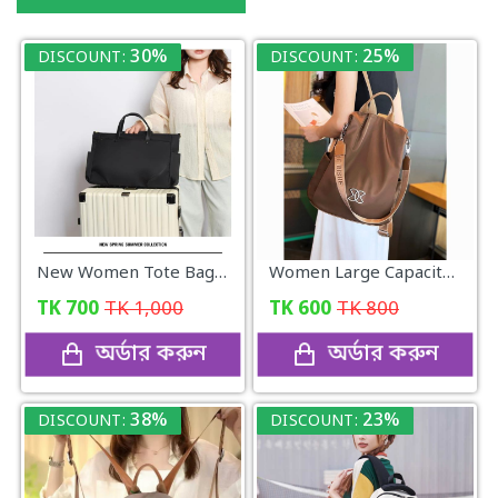
30%
25%
DISCOUNT:
DISCOUNT:
New Women Tote Bag Oxford Large
Women Large Capacity Outdoor Tote Bag
TK
700
TK
1,000
TK
600
TK
800
অর্ডার করুন
অর্ডার করুন
38%
23%
DISCOUNT:
DISCOUNT: