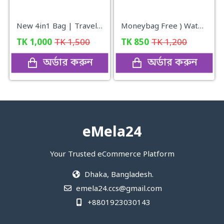
New 4in1 Bag | Travel Bag | Gym Bag | Carry Shoe | V10
Moneybag Free ) Waterproof Multi- Laptop Backpack ( black color )
TK
1,000
TK
1,500
TK
850
TK
1,200
অর্ডার করুন
অর্ডার করুন
eMela24
Your Trusted eCommerce Platform
Dhaka, Bangladesh.
emela24.ccs@gmail.com
+8801923030143