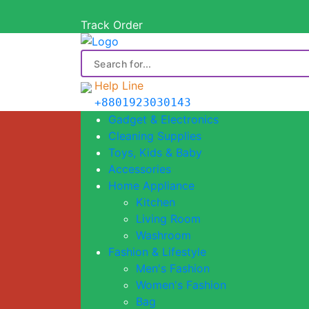
Menu
Track Order
Categories
Gadget & Electronics
Cleaning Supplies
Help Line
Toys, Kids & Baby
+8801923030143
Accessories
Gadget & Electronics
Home Appliance
Cleaning Supplies
Toys, Kids & Baby
Kitchen
Accessories
Living Room
Home Appliance
Washroom
Kitchen
Fashion & Lifestyle
Living Room
Men's Fashion
Washroom
Women's Fashion
Fashion & Lifestyle
Bag
Men's Fashion
Watch
Women's Fashion
Health & Beauty
Bag