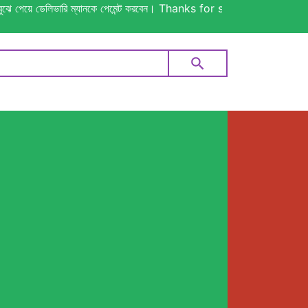
য়ে ডেলিভারি ম্যানকে পেমেন্ট করবেন। Thanks for shopping!