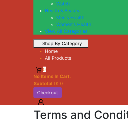
Men's Health
Watch
Women's Health
Health & Beauty
View All Categories
Men's Health
Women's Health
Home
View All Categories
All Products
Shop By Category
Home
All Products
0
No Items In Cart.
Subtotal
TK
0
Checkout
Home
Terms and Conditions
Terms and Condi