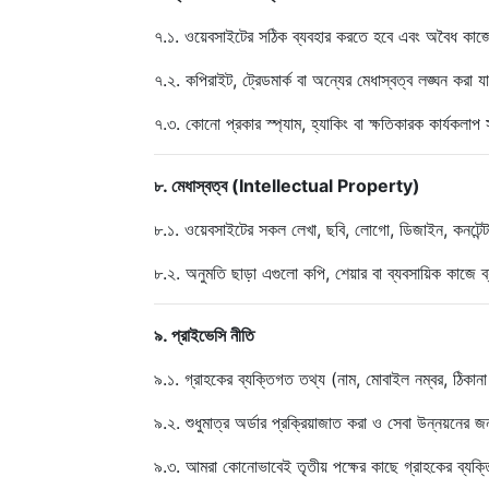
৭.১. ওয়েবসাইটের সঠিক ব্যবহার করতে হবে এবং অবৈধ কাজে 
৭.২. কপিরাইট, ট্রেডমার্ক বা অন্যের মেধাস্বত্ব লঙ্ঘন করা য
৭.৩. কোনো প্রকার স্প্যাম, হ্যাকিং বা ক্ষতিকারক কার্যকলাপ সম
৮. মেধাস্বত্ব (Intellectual Property)
৮.১. ওয়েবসাইটের সকল লেখা, ছবি, লোগো, ডিজাইন, কনটেন্ট 
৮.২. অনুমতি ছাড়া এগুলো কপি, শেয়ার বা ব্যবসায়িক কাজে ব
৯. প্রাইভেসি নীতি
৯.১. গ্রাহকের ব্যক্তিগত তথ্য (নাম, মোবাইল নম্বর, ঠিকান
৯.২. শুধুমাত্র অর্ডার প্রক্রিয়াজাত করা ও সেবা উন্নয়নের জ
৯.৩. আমরা কোনোভাবেই তৃতীয় পক্ষের কাছে গ্রাহকের ব্যক্ত