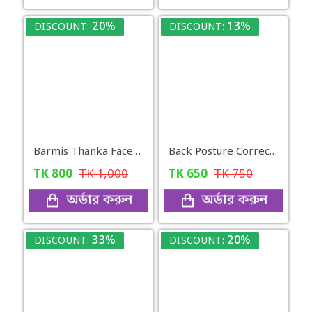
20%
13%
DISCOUNT:
DISCOUNT:
Barmis Thanka Facepack
Back Posture Corrector Belt
TK
800
TK
1,000
TK
650
TK
750
অর্ডার করুন
অর্ডার করুন
33%
20%
DISCOUNT:
DISCOUNT: