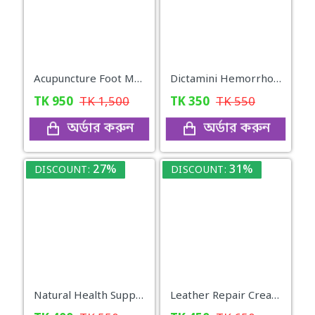
Acupuncture Foot Massager
Dictamini Hemorrhoids Herbal Cream
TK
950
TK
1,500
TK
350
TK
550
অর্ডার করুন
অর্ডার করুন
27%
31%
DISCOUNT:
DISCOUNT:
Natural Health Supplement 120gm
Leather Repair Cream-Shoe Polish | 50ml