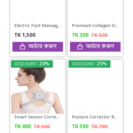
Electric Foot Massager
Premium Collagen Slimming Coffee
TK
1,500
TK
300
TK
500
অর্ডার করুন
অর্ডার করুন
20%
25%
DISCOUNT:
DISCOUNT:
Smart Sensor Corrector
Posture Corrector Back Adjustable Posture
TK
400
TK
500
TK
590
TK
790