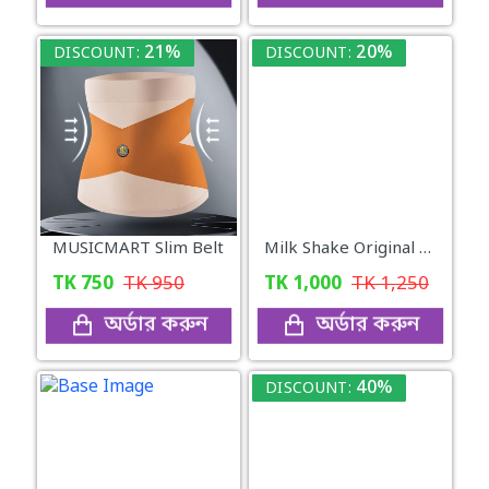
21%
20%
DISCOUNT:
DISCOUNT:
MUSICMART Slim Belt
Milk Shake Original for Healthy Weight
TK
750
TK
950
TK
1,000
TK
1,250
অর্ডার করুন
অর্ডার করুন
40%
DISCOUNT: