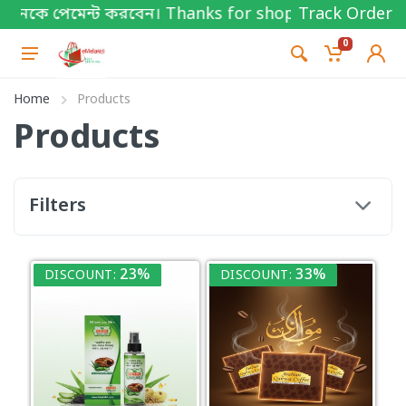
কে পেমেন্ট করবেন। Thanks for shopping!
Track Order
0
Home
Products
Products
Filters
23%
33%
DISCOUNT:
DISCOUNT: