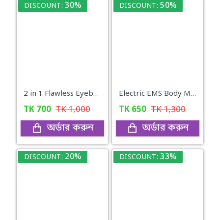
30%
50%
DISCOUNT:
DISCOUNT:
2 in 1 Flawless Eyebrow Hair Remover Stylish & Fashionable Rechargeable Facial Hair Trimmer for Women Painless
Electric EMS Body Massager Mat/Pad - Neck & Back Therapy
TK
700
TK
1,000
TK
650
TK
1,300
অর্ডার করুন
অর্ডার করুন
20%
33%
DISCOUNT:
DISCOUNT: