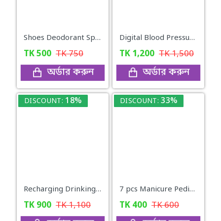
Shoes Deodorant Spray Fast Deodorization & Dry Type-(Black)
Digital Blood Pressure Monitor
TK
500
TK
750
TK
1,200
TK
1,500
অর্ডার করুন
অর্ডার করুন
18%
33%
DISCOUNT:
DISCOUNT:
Recharging Drinking Water Pump
7 pcs Manicure Pedicure Nail Cutter Box Set Stainless Steel
TK
900
TK
1,100
TK
400
TK
600