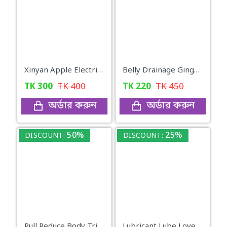
Xinyan Apple Electric Massager
Belly Drainage Ginger Essential Oil
TK
300
TK
400
TK
220
TK
450
অর্ডার করুন
অর্ডার করুন
50%
25%
DISCOUNT:
DISCOUNT:
Pull Reduce Body Trimmer for Fitness Exercise
Lubricant Lube Love -Blueberry Gel